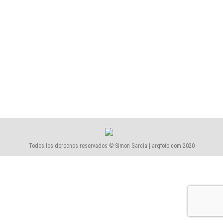
1709-Miralls-A2arquitectos
1709-Miralls-A2arquitectos
Por
Simón García | arqfoto
marzo, 2017
Todos los derechos reservados © Simon Garcia | arqfoto.com 2020