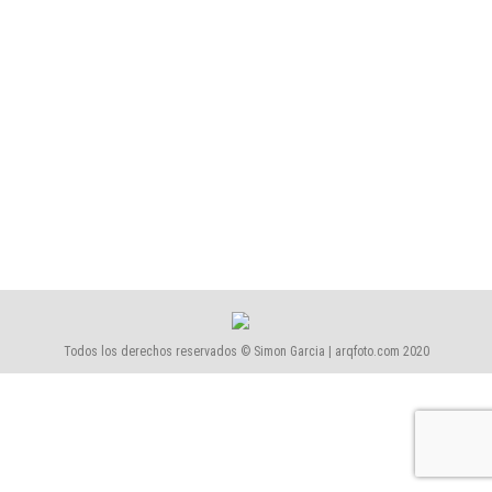
1873-Mercat de Sant Andreu
1873-Mercat de Sant Andreu
Por
Simón García | arqfoto
octubre, 2022
Todos los derechos reservados © Simon Garcia | arqfoto.com 2020