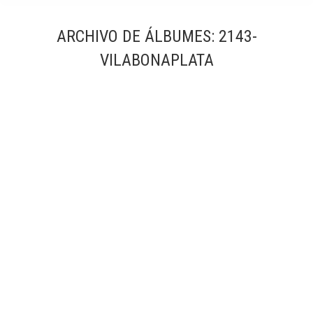
ARCHIVO DE ÁLBUMES:
2143-
VILABONAPLATA
2143-Vilabonaplata
2143-Vilabonaplata
Por
Simón García | arqfoto
mayo, 2022