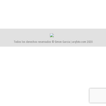
2416-CUAP Baix Valles
2416-CUAP Baix Valles
Por
Simón García | arqfoto
marzo, 2024
Todos los derechos reservados © Simon Garcia | arqfoto.com 2020