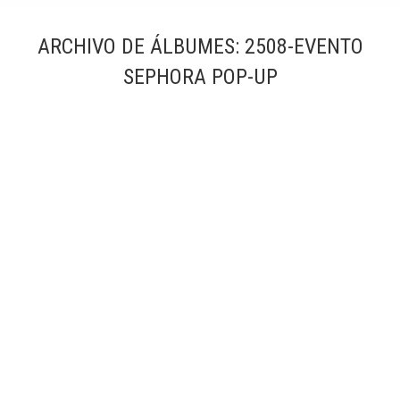
ARCHIVO DE ÁLBUMES:
2508-EVENTO
SEPHORA POP-UP
2508-Evento Sephora Pop-up
2508-Evento Sephora Pop-up
Por
Simón García | arqfoto
abril, 2025