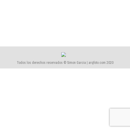
2018-Revista-Cercle
2018-Revista-Cercle
Por
Simón García | arqfoto
abril, 2018
Todos los derechos reservados © Simon Garcia | arqfoto.com 2020