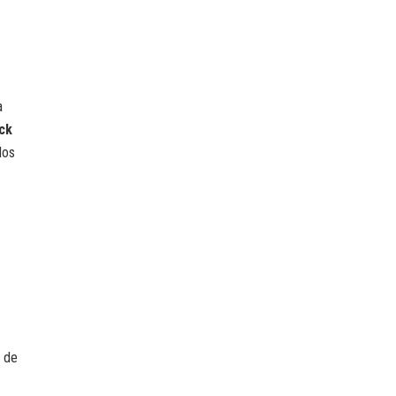
a
ck
los
 de