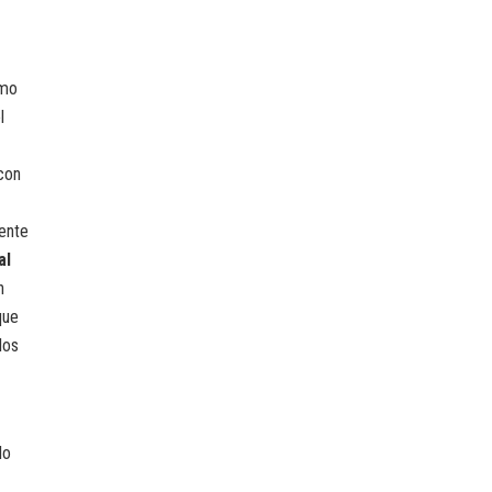
omo
l
con
mente
al
n
que
los
lo