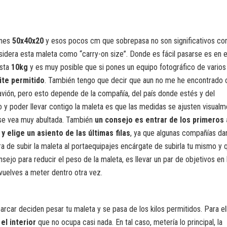
ones
50x40x20
y esos pocos cm que sobrepasa no son significativos c
nsidera esta maleta como “carry-on size”. Donde es fácil pasarse es en e
asta
10kg
y es muy posible que si pones un equipo fotográfico de varios
ite permitido
. También tengo que decir que aun no me he encontrado 
avión, pero esto depende de la compañía, del país donde estés y del
 y poder llevar contigo la maleta es que las medidas se ajusten visual
 se vea muy abultada. También
un consejo es entrar de los primeros 
y elige un asiento de las últimas filas
, ya que algunas compañías da
hora de subir la maleta al portaequipajes encárgate de subirla tu mismo y 
sejo para reducir el peso de la maleta, es llevar un par de objetivos en 
s vuelves a meter dentro otra vez.
r deciden pesar tu maleta y se pasa de los kilos permitidos. Para el
el interior
que no ocupa casi nada. En tal caso, metería lo principal, la