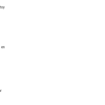
stoy
o en
ar