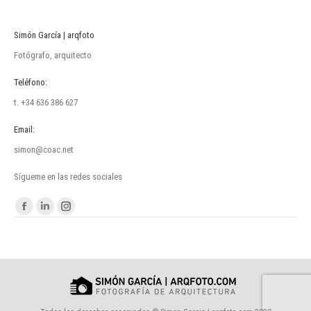
Simón García | arqfoto
Fotógrafo, arquitecto
Teléfono:
t. +34 636 386 627
Email:
simon@coac.net
Sígueme en las redes sociales
Encuéntranos en:
Facebook
Linkedin
Instagram
page
page
page
opens
opens
opens
in
in
in
new
new
new
window
window
window