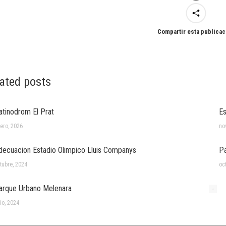
Compartir esta publicac
ated posts
atinodrom El Prat
Es
ero, 2026
no
decuacion Estadio Olimpico Lluis Companys
Pa
tubre, 2024
oc
arque Urbano Melenara
lio, 2024