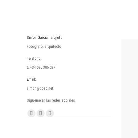
Simón García | arqfoto
Fotógrafo, arquitecto
Teléfono:
t. +34 636 386 627
Email:
simon@coac.net
Sígueme en las redes sociales
Encuéntranos en:
Facebook
Linkedin
Instagram
page
page
page
opens
opens
opens