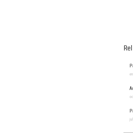
Rel
P
en
A
oc
P
ju