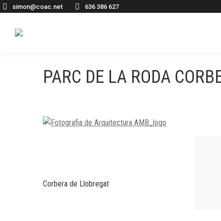
simon@coac.net
636 386 627
PARC DE LA RODA CORB
Corbera de Llobregat