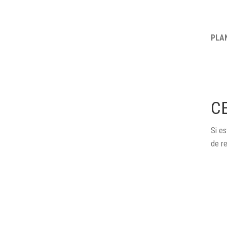
PLA
C
Si es
de r