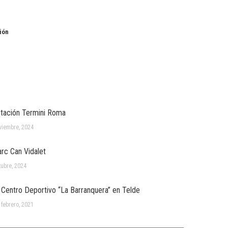
ión
tación Termini Roma
viembre, 2024
rc Can Vidalet
tubre, 2024
Centro Deportivo “La Barranquera” en Telde
febrero, 2021