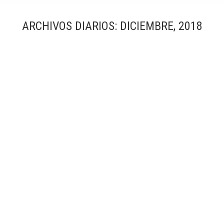
ARCHIVOS DIARIOS:
DICIEMBRE, 2018
Premio LUX Bronce 2018 en Arquitectura e
Interiorismo