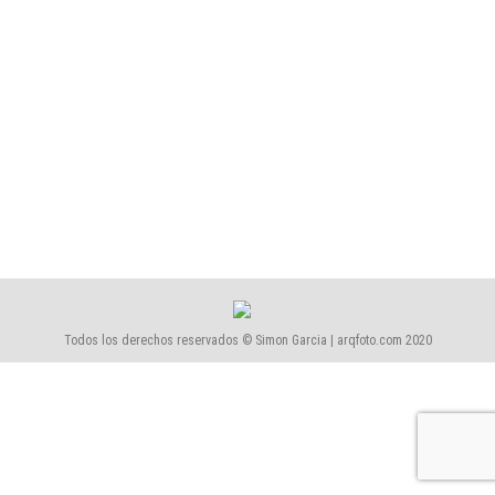
Premios
Por
Simón García | arqfoto
diciembre, 2018
La pasada noche del 29 de noviembre se celebró la
gala de entrega de la XXVI edición de los Premios
LUX de Fotografia 2018, donde tuve el honor de
recibir el LUX Bronce en la categoría Arquitectura e
Interiorismo por la obra “Colegio Soler de Vilardell”.
Todos los derechos reservados © Simon Garcia | arqfoto.com 2020