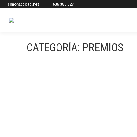
simon@coac.net
636 386 627
CATEGORÍA:
PREMIOS