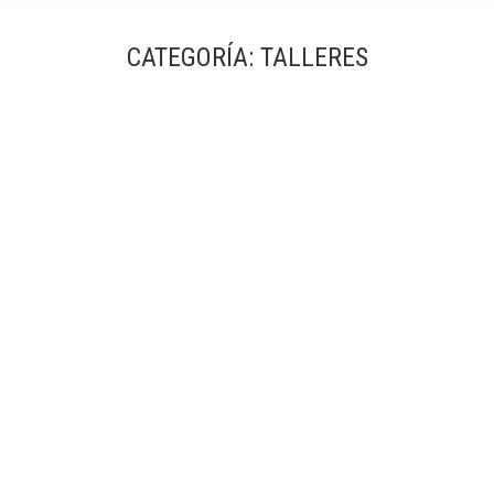
CATEGORÍA:
TALLERES
6ª edición del taller de Fotografía de Arquitectura en
Barcelona