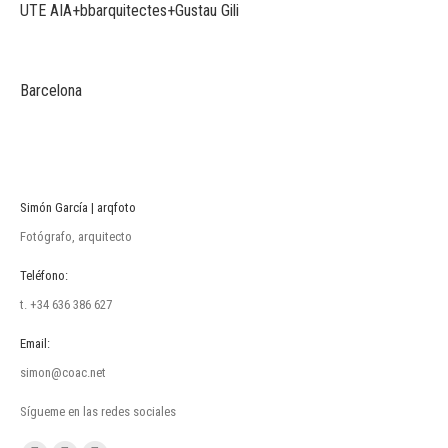
UTE AIA+bbarquitectes+Gustau Gili
Barcelona
Simón García | arqfoto
Fotógrafo, arquitecto
Teléfono:
t. +34 636 386 627
Email:
simon@coac.net
Sígueme en las redes sociales