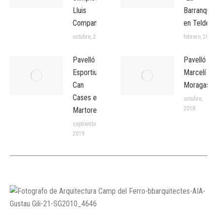
Lluis
Barranquer
Companys
en Telde
octubre, 2024
febrero, 2021
Pavelló
Pavelló
Esportiu
Marcelí
Can
Moragas
Cases en
octubre,
2018
Martorell
septiembre,
2019