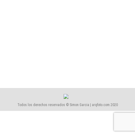
Talleres
,
Tutorial
Por
Simón García | arqfoto
enero, 2014
1 comentario
Los objetivos descentrables Tilt-Shift son ópticas
especiales que permiten un desplazamiento (shift) y
un basculamiento (tilt) del plano focal con respecto
al plano del sensor, de manera que el centro del
círculo de la imagen no coincide con el centro del
sensor.
Todos los derechos reservados © Simon Garcia | arqfoto.com 2020