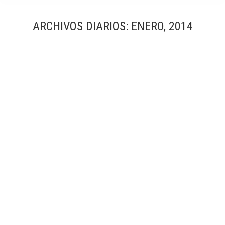
ARCHIVOS DIARIOS:
ENERO, 2014
¿Cómo se utilizan los objetivos descentrables Tilt-
Shift en la fotografía de arquitectura?