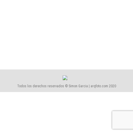
excepcionales de partida: un excelente lugar de
ubicación, varias hectáreas de pinar a orillas del mar
en el área de la laguna de la Ricarda, y una
inmejorable disposición del cliente, culto y exigente,
que pretende construirse una casa de veraneo y fin
de semana a pocos kilómetros…
Todos los derechos reservados © Simon Garcia | arqfoto.com 2020