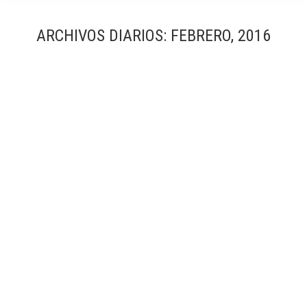
ARCHIVOS DIARIOS:
FEBRERO, 2016
La Ricarda | Antonio Bonet Castellana
Iconos arquitectura
,
Viviendas
Por
Simón García | arqfoto
febrero, 2016
1 comentario
El proyecto se beneficia de unas condiciones