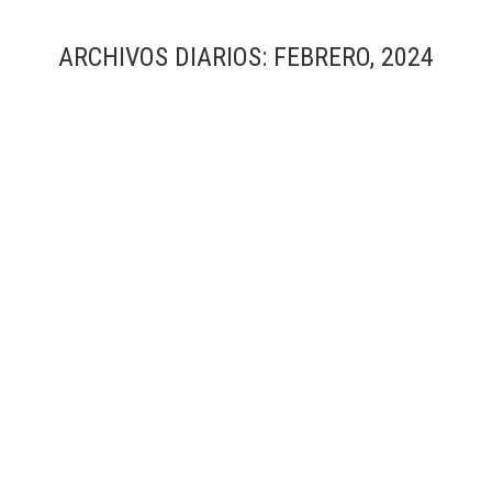
ARCHIVOS DIARIOS:
FEBRERO, 2024
CAP Torreforta
Sanitario
Por
Simón García | arqfoto
febrero, 2024
CESIÓN DE DERECHOS Si está interesado en utilizar