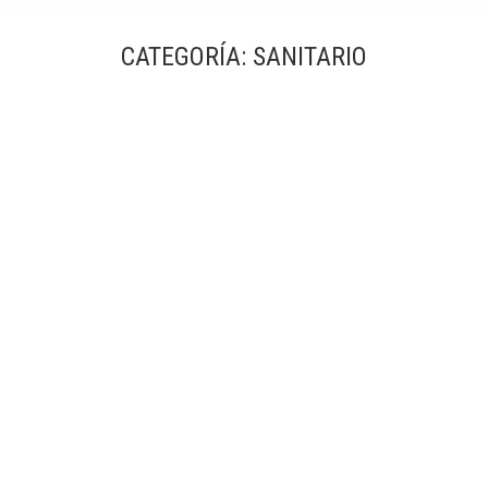
CATEGORÍA:
SANITARIO
Reforma y ampliación del Hospital del Mar