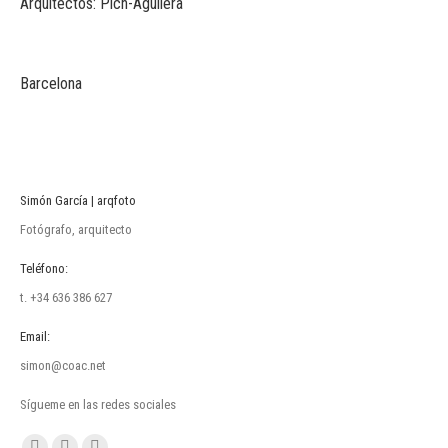
Arquitectos: Pich-Aguilera
Barcelona
Simón García | arqfoto
Fotógrafo, arquitecto
Teléfono:
t. +34 636 386 627
Email:
simon@coac.net
Sígueme en las redes sociales
Encuéntranos en: