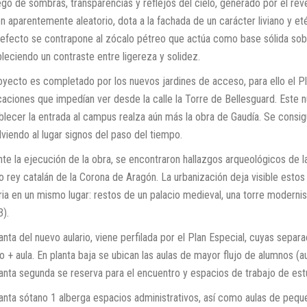
uego de sombras, transparencias y reflejos del cielo, generado por el r
n aparentemente aleatorio, dota a la fachada de un carácter liviano y eté
 efecto se contrapone al zócalo pétreo que actúa como base sólida sobr
leciendo un contraste entre ligereza y solidez.
royecto es completado por los nuevos jardines de acceso, para ello el P
icaciones que impedían ver desde la calle la Torre de Bellesguard. Est
lecer la entrada al campus realza aún más la obra de Gaudía. Se consigue
viendo al lugar signos del paso del tiempo.
te la ejecución de la obra, se encontraron hallazgos arqueológicos de 
o rey catalán de la Corona de Aragón. La urbanización deja visible estos
ria en un mismo lugar: restos de un palacio medieval, una torre moderni
3).
anta del nuevo aulario, viene perfilada por el Plan Especial, cuyas separ
lo + aula. En planta baja se ubican las aulas de mayor flujo de alumnos 
lanta segunda se reserva para el encuentro y espacios de trabajo de est
lanta sótano 1 alberga espacios administrativos, así como aulas de pequ