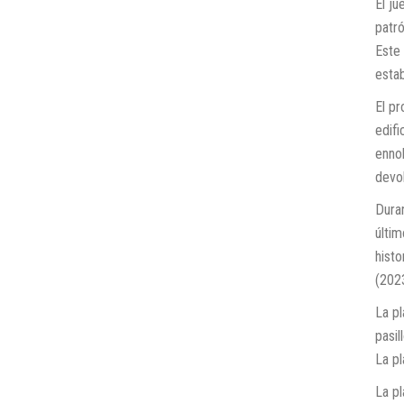
El j
patró
Este
estab
El p
edif
ennob
devol
Duran
últim
histo
(202
La pl
pasil
La p
La p