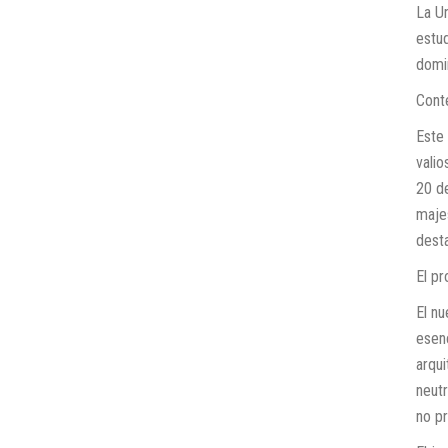
La U
estud
domi
Cont
Este
valio
20 de
majes
dest
El pr
El nu
esenc
arqu
neut
no p