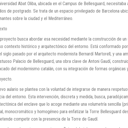
niversidad Abat Oliba, ubicada en el Campus de Bellesguard, necesitaba
ios de postgrado. Se trata de un espacio privilegiado de Barcelona ubic
nantes sobre la ciudad y el Mediterráneo.
exto
 proyecto busca abordar esa necesidad mediante la construcción de un n
so contexto histórico y arquitectónico del entorno. Está conformado por
l siglo pasado por el arquitecto modernista Bernardí Martorell, y una am
tuoso Palacio de Bellesguard, una obra clave de Antoni Gaudí, construi
acado del modernismo catalán, con su integración de formas orgánicas y
oyecto.
evo aulario se plantea con la voluntad de integrarse de manera respetuos
ia del entorno. Esta intervención, discreta y medida, busca, paradójicam
itectónica del enclave que lo acoge mediante una volumetría sencilla (
ral, monocromático y homogéneo para enfatizar la Torre Bellesguard des
retende competir con la presencia de la Torre de Gaudí.