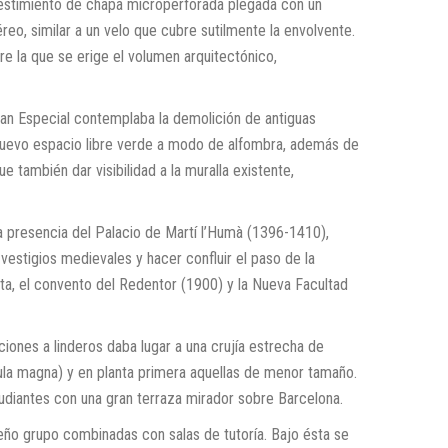
evestimiento de chapa microperforada plegada con un
reo, similar a un velo que cubre sutilmente la envolvente.
e la que se erige el volumen arquitectónico,
lan Especial contemplaba la demolición de antiguas
e nuevo espacio libre verde a modo de alfombra, además de
 también dar visibilidad a la muralla existente,
la presencia del Palacio de Martí l’Humà (1396-1410),
 vestigios medievales y hacer confluir el paso de la
sta, el convento del Redentor (1900) y la Nueva Facultad
aciones a linderos daba lugar a una crujía estrecha de
(aula magna) y en planta primera aquellas de menor tamaño.
udiantes con una gran terraza mirador sobre Barcelona.
eño grupo combinadas con salas de tutoría. Bajo ésta se