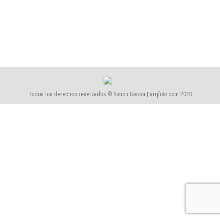
1609-Fondazione Prada
1609-Fondazione Prada
Por
Simón García | arqfoto
febrero, 2016
Todos los derechos reservados © Simon Garcia | arqfoto.com 2020