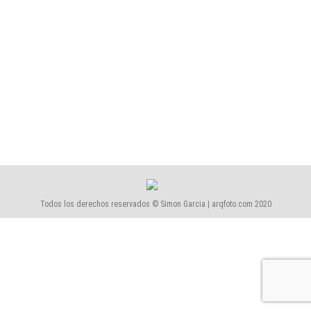
1743-Centre-Cultural-Mont-Agora-Santa-Margarida-
de-Montbui
1743-Centre-Cultural-Mont-Agora-Santa-Margarida-de-Montbui
,
Proyectos
Por
Simón García | arqfoto
julio, 2017
Todos los derechos reservados © Simon Garcia | arqfoto.com 2020