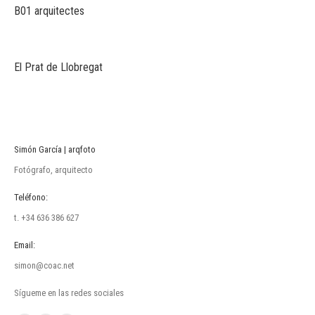
B01 arquitectes
El Prat de Llobregat
Simón García | arqfoto
Fotógrafo, arquitecto
Teléfono:
t. +34 636 386 627
Email:
simon@coac.net
Sígueme en las redes sociales