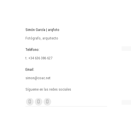
Simón García | arqfoto
Fotógrafo, arquitecto
Teléfono:
t. +34 636 386 627
Email:
simon@coac.net
Sígueme en las redes sociales
Encuéntranos en:
Facebook
Linkedin
Instagram
page
page
page
opens
opens
opens
in
in
in