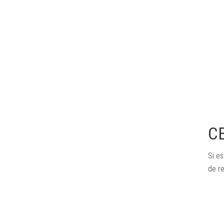
C
Si es
de r