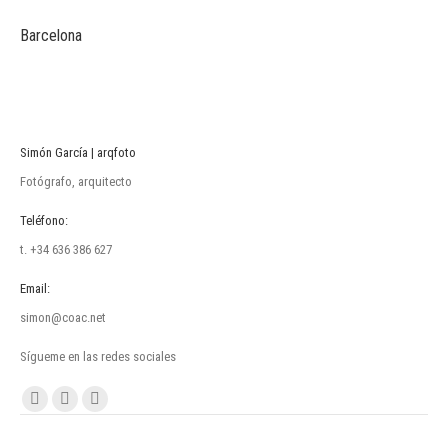
Barcelona
Simón García | arqfoto
Fotógrafo, arquitecto
Teléfono:
t. +34 636 386 627
Email:
simon@coac.net
Sígueme en las redes sociales
Encuéntranos en:
Facebook
Linkedin
Instagram
page
page
page