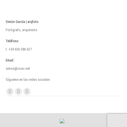
Simón García | arqfoto
Fotógrafo, arquitecto
Teléfono:
t. +34 636 386 627
Email:
simon@coac.net
Sígueme en las redes sociales
Encuéntranos en:
Facebook
Linkedin
Instagram
page
page
page
opens
opens
opens
in
in
in
new
new
new