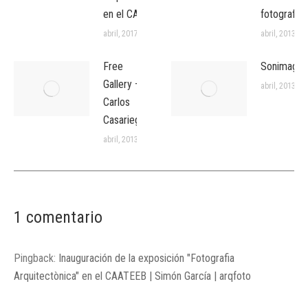
en el CAATEEB
fotografía
abril, 2017
abril, 2013
Free
Sonimagfo
Gallery –
abril, 2013
Carlos
Casariego
abril, 2013
1 comentario
Pingback:
Inauguración de la exposición "Fotografia
Arquitectònica" en el CAATEEB | Simón García | arqfoto