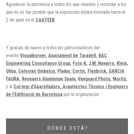
Agradecer la asistencia a todos los que vinisteis y recordar a los
que no os fue posible que la exposición estará montada hasta el
2 de junio en el
CAATEEB
.
Y gracias de nuevo a todos los patrocinadores del
evento
Visualkorner
,
Ajuntament de Taradell
,
BAC
Engineering Consultancy Group
,
Foto K
,
J.M. Navarro
,
Klein
,
Ulma
,
Celosías Umbelco
,
Pladur
,
Certis
,
Flexbrick
,
GARCIA
FAURA
,
Reynaers Aluminium Spain
,
Vanguard Photo
,
Moritz
,
y al
Col·legi d’Aparelladors, Arquitectes Tècnics i Enginyers
de l’Edificació de Barcelona
por la organización.
D Ó N D E E S T Á ?