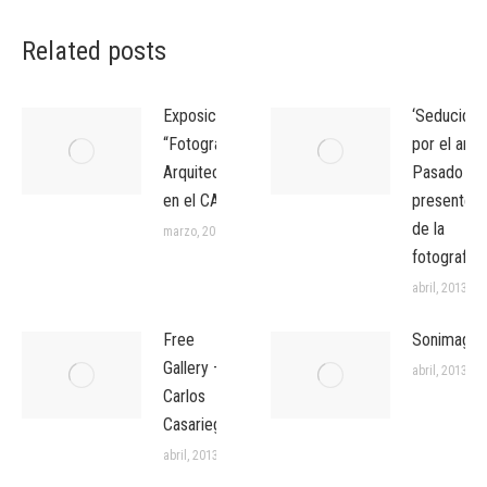
Related posts
Exposición
‘Seducidos
“Fotografia
por el arte’
Arquitectònica”
Pasado y
en el CAATEEB
presente
de la
marzo, 2017
fotografía
abril, 2013
Free
Sonimagfo
Gallery –
abril, 2013
Carlos
Casariego
abril, 2013