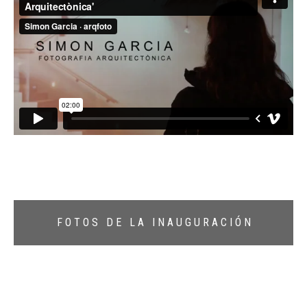
F O T O S D E L A I N A U G U R A C I Ó N