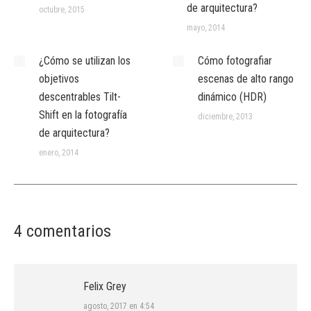
de arquitectura?
octubre, 2015
mayo, 2014
¿Cómo se utilizan los
Cómo fotografiar
objetivos
escenas de alto rango
descentrables Tilt-
dinámico (HDR)
Shift en la fotografía
diciembre, 2013
de arquitectura?
enero, 2014
4 comentarios
Felix Grey
dice:
agosto, 2017 en 4:54