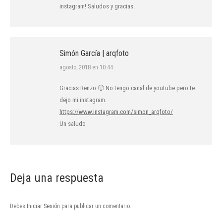
instagram! Saludos y gracias.
Simón García | arqfoto
dice:
agosto, 2018 en 10:44
Gracias Renzo 🙂 No tengo canal de youtube pero te
dejo mi instagram.
https://www.instagram.com/simon_arqfoto/
Un saludo
Deja una respuesta
Debes
Iniciar Sesión
para publicar un comentario.