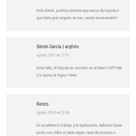
Hola Simón, podrias decirme que marca de tripode y
que lente gran angular en mm, usaste exactamente?
Simón García | arqfoto
dice:
agosto, 2017 en 17:31
Hola Felix, el trípode en concreto es el Benro FGPT18A
y la óptica el Sigma 15mm
Renzo
dice:
agosto, 2018 en 22:04
Es excelente tu trabajo y la explicación, deberías hacer
posts con vídeo si tenes algún canal de youtube o