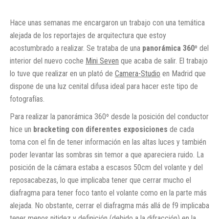
Hace unas semanas me encargaron un trabajo con una temática
alejada de los reportajes de arquitectura que estoy
acostumbrado a realizar. Se trataba de una
panorámica 360º
del
interior del nuevo coche
Mini Seven
que acaba de salir.
El trabajo
lo tuve que realizar en un plató de
Camera-Studio
en Madrid que
dispone de una luz cenital difusa ideal para hacer este tipo de
fotografías.
Para realizar la panorámica 360º desde la posición del conductor
hice un
bracketing con diferentes exposiciones
de cada
toma con el fin de tener información en las altas luces y también
poder levantar las sombras sin temor a que apareciera ruido. La
posición de la cámara estaba a escasos 50cm del volante y del
reposacabezas, lo que implicaba tener que cerrar mucho el
diafragma para tener foco tanto el volante como en la parte más
alejada. No obstante, cerrar el diafragma más allá de f9 implicaba
tener menos nitidez y definición (debido a la difracción) en la