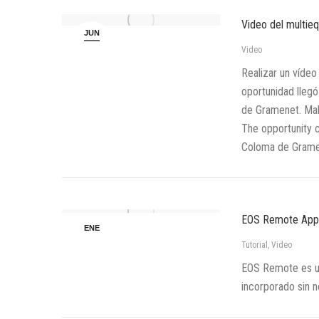
Video del multie
JUN
10
Video
Realizar un vídeo
oportunidad lleg
de Gramenet. Maki
The opportunity c
Coloma de Grame
EOS Remote App 
ENE
24
Tutorial
,
Video
EOS Remote es una
incorporado sin n