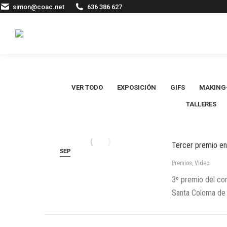
simon@coac.net
636 386 627
VER TODO
EXPOSICIÓN
GIFS
MAKING
TALLERES
Tercer premio e
SEP
30
Premios
,
Video
3º premio del co
Santa Coloma de G