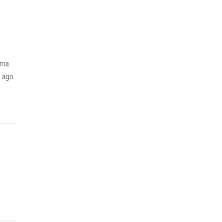
oma
 ago.