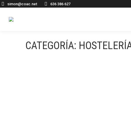
simon@coac.net
636 386 627
CATEGORÍA:
HOSTELERÍ