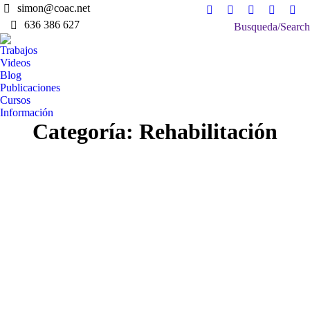
simon@coac.net
Facebook
X
Instagram
Pinterest
Lin
636 386 627
Buscar:
Busqueda/Search
page
page
page
page
pag
opens
opens
opens
opens
ope
Trabajos
in
in
in
in
in
Videos
Blog
new
new
new
new
ne
Publicaciones
window
window
window
window
win
Cursos
Información
Categoría:
Rehabilitación