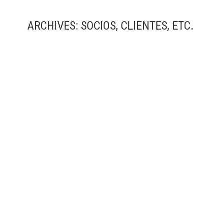
ARCHIVES:
SOCIOS, CLIENTES, ETC.
icon-area-metropolitana-de-barcelona
Logo clientes construct
Por
Simón García | arqfoto
noviembre, 2015